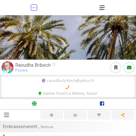
Raoudha Bribech
Peintre
raoudha.bribech@yahoo.fr
Galerie Tozart La Médina, Tozeur
Embrassemenntt
,
Peinture